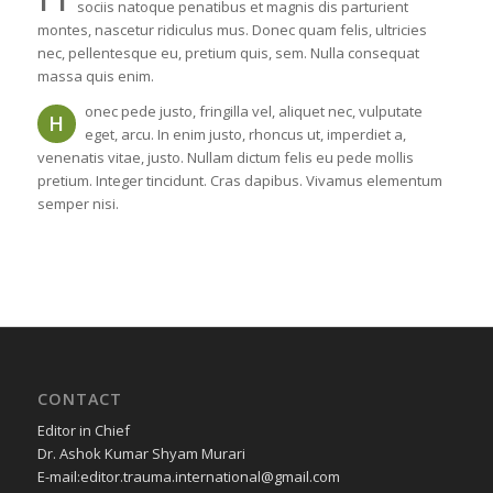
sociis natoque penatibus et magnis dis parturient
montes, nascetur ridiculus mus. Donec quam felis, ultricies
nec, pellentesque eu, pretium quis, sem. Nulla consequat
massa quis enim.
onec pede justo, fringilla vel, aliquet nec, vulputate
H
eget, arcu. In enim justo, rhoncus ut, imperdiet a,
venenatis vitae, justo. Nullam dictum felis eu pede mollis
pretium. Integer tincidunt. Cras dapibus. Vivamus elementum
semper nisi.
CONTACT
Editor in Chief
Dr. Ashok Kumar Shyam Murari
E-mail:editor.trauma.international@gmail.com