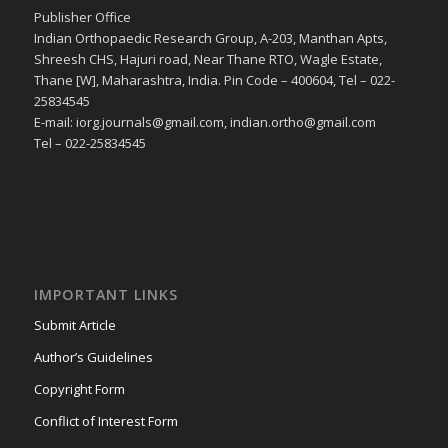
Publisher Office
Indian Orthopaedic Research Group, A-203, Manthan Apts,
Shreesh CHS, Hajuri road, Near Thane RTO, Wagle Estate,
Thane [W], Maharashtra, India. Pin Code – 400604, Tel – 022-
25834545
E-mail: iorg.journals@gmail.com, indian.ortho@gmail.com
Tel – 022-25834545
IMPORTANT LINKS
Submit Article
Author’s Guidelines
Copyright Form
Conflict of Interest Form